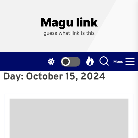
Skip
to
the
Magu link
content
guess what link is this
Menu
Day:
October 15, 2024